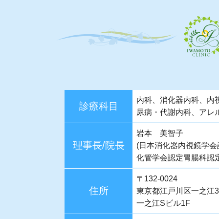
内科、消化器内科、内
診療科目
尿病・代謝内科、アレ
岩本 美智子
理事長/院長
(日本消化器内視鏡学会
化管学会認定胃腸科認定
〒132-0024
住所
東京都江戸川区一之江3
一之江Sビル1F