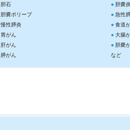
胆石
胆嚢
胆嚢ポリープ
急性
慢性膵炎
食道
胃がん
大腸
肝がん
胆嚢
膵がん
など