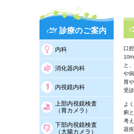
診療のご案内
口
内科
10
と
消化器内科
や
胃
内視鏡内科
受
上部内視鏡検査
よ
（胃カメラ）
痢
考
下部内視鏡検査
器
（大腸カメラ）