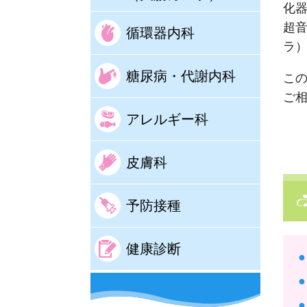
化
超
循環器内科
ラ
糖尿病・代謝内科
こ
ご
アレルギー科
皮膚科
予防接種
健康診断