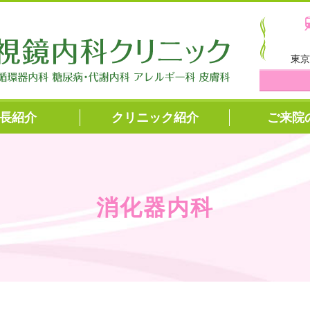
医療法人社団 勝美会 い
東京
長紹介
クリニック紹介
ご来院
消化器内科