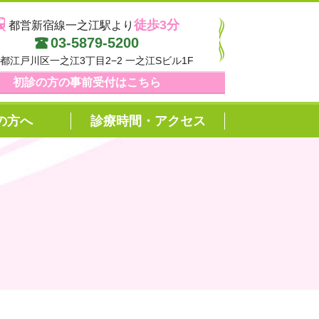
わもと内視鏡内科クリニック
徒歩3分
都営新宿線一之江駅より
03-5879-5200
都江戸川区一之江3丁目2−2
一之江Sビル1F
初診の方の事前受付はこちら
の方へ
診療時間・アクセス