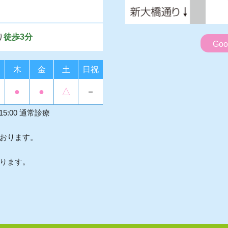
り
徒歩3分
Go
木
金
土
日祝
●
●
△
－
15:00 通常診療
おります。
ります。