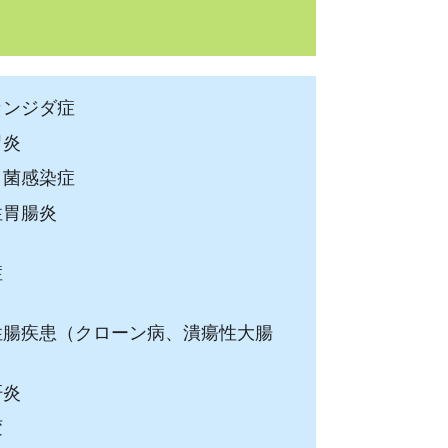
カンジダ症
胃炎
リ菌感染症
性胃腸炎
症
性腸疾患（クローン病、潰瘍性大腸
肝炎
変