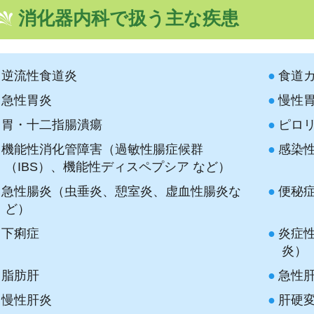
消化器内科で扱う主な疾患
逆流性食道炎
食道
急性胃炎
慢性
胃・十二指腸潰瘍
ピロ
機能性消化管障害（過敏性腸症候群
感染
（IBS）、機能性ディスペプシア など）
急性腸炎（虫垂炎、憩室炎、虚血性腸炎な
便秘
ど）
下痢症
炎症
炎）
脂肪肝
急性
慢性肝炎
肝硬