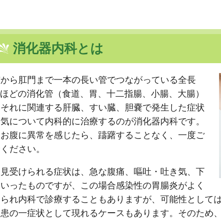
消化器内科とは
腔から肛門まで一本の長い管でつながっている全長
mほどの消化管（食道、胃、十二指腸、小腸、大腸）
、それに関連する肝臓、すい臓、胆嚢で発生した症状
病気について内科的に治療するのが消化器内科です。
やお腹に異常を感じたら、躊躇することなく、一度ご
診ください。
く見受けられる症状は、急な腹痛、嘔吐・吐き気、下
といったものですが、この場合感染性の胃腸炎がよく
えられ内科で診療することもありますが、可能性として
疾患の一症状として現れるケースもあります。そのため